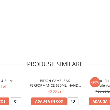
PRODUSE SIMILARE
 4-5 - M
BIDON CAMELBAK
Ochelari For
-20%
PERFORMANCE 650ML, HANDS
lentile ro
 Lei
FREE CLEAR (16)
40,00 Lei
469,00 L
COS
ADAUGA IN COS
ADAUGA I