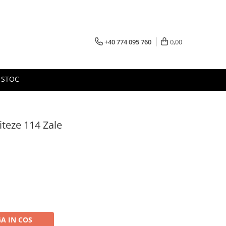
+40 774 095 760
0,00
 STOC
teze 114 Zale
A IN COS