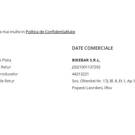
la mai multe in
Politica de Confidentialitate
DATE COMERCIALE
 Plata
BIKEBAR S.R.L.
e Retur
J2021001137292
Produselor
44213221
de Retur
Sos. Oltenitei Nr. 17J, Bl. 8, Et.1, Ap.
Popesti Leordeni, Ilfov