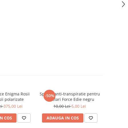
ce Enigma Rosii
Spuma anti-transpiratie pentru
Lentile c
-50%
-67%
sii polarizate
ochelari Force Edie negru
Force 
ei
375,00 Lei
10,00 Lei
5,00 Lei
30,0
N COS
ADAUGA IN COS
ADAUG