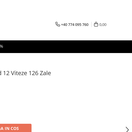
+40 774 095 760
0,00
 %
 12 Viteze 126 Zale
A IN COS