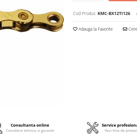
Cod Produs:
KMC-BX12TI126
Adauga la Favorite
Cere 
Consultanta online
Service profesion
Consiliere tehnica si garantii
Vezi lista de pretur