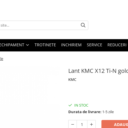
ECHIPAMENT
TROTINETE
INCHIRIEM
SERVICE
REDUCERI
le
Lant KMC X12 Ti-N gold
KMC
IN STOC
Durata de livrare:
1-5 zile
ADAUG