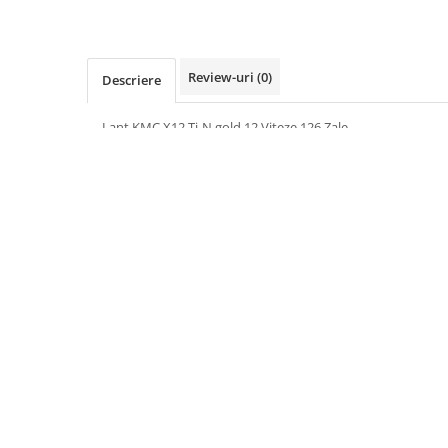
Review-uri
(0)
Descriere
Lant KMC X12 Ti-N gold 12 Viteze 126 Zale
Informatii conformitate produs
Suport si bidon pentru apa
Cric Woom
Woom Gulg
ADAUGA IN COS
ADAUGA IN 