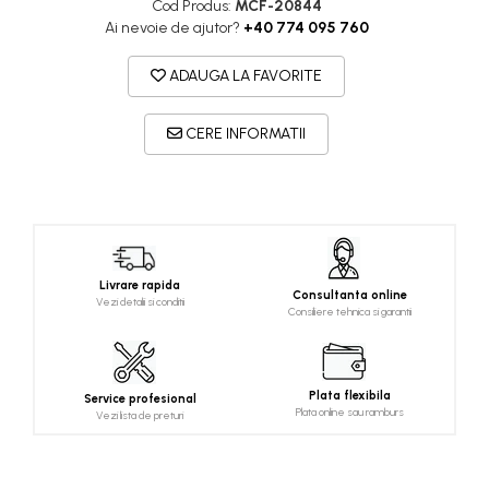
Cod Produs:
MCF-20844
Ai nevoie de ajutor?
+40 774 095 760
ADAUGA LA FAVORITE
CERE INFORMATII
Livrare rapida
Consultanta online
Vezi detalii si conditii
Consiliere tehnica si garantii
Plata flexibila
Service profesional
Plata online sau ramburs
Vezi lista de preturi