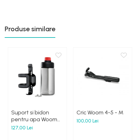
Produse similare
Suport si bidon
Cric Woom 4-5 - M
pentru apa Woom
100,00 Lei
Gulg
127,00 Lei