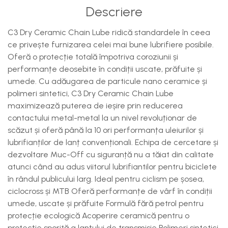
Descriere
C3 Dry Ceramic Chain Lube ridică standardele în ceea
ce privește furnizarea celei mai bune lubrifiere posibile.
Oferă o protecție totală împotriva coroziunii și
performanțe deosebite în condiții uscate, prăfuite și
umede. Cu adăugarea de particule nano ceramice și
polimeri sintetici, C3 Dry Ceramic Chain Lube
maximizează puterea de ieșire prin reducerea
contactului metal-metal la un nivel revoluționar de
scăzut și oferă până la 10 ori performanța uleiurilor și
lubrifianților de lanț convenționali. Echipa de cercetare și
dezvoltare Muc-Off cu siguranță nu a tăiat din calitate
atunci când au adus viitorul lubrifiantilor pentru biciclete
în rândul publicului larg. Ideal pentru ciclism pe șosea,
ciclocross și MTB Oferă performanțe de vârf în condiții
umede, uscate și prăfuite Formulă fără petrol pentru
protecție ecologică Acoperire ceramică pentru o
protecție sporită a lanțului de transmisie Polimeri sintetici