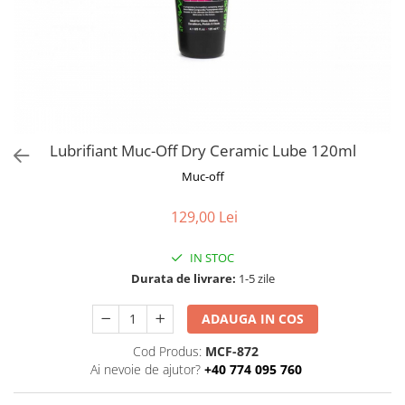
Frane
Tricouri si bluze
Pompe
Portbagaje si cosuri
Furci si accesorii
Veste
Roti ajutatoare
Ghidoane & accesorii
Scaune copii
Lanturi
Scule
Manete Schimbatoare & Frane
Sonerii
Pinioane
Suporturi & Standuri
Lubrifiant Muc-Off Dry Ceramic Lube 120ml
Pipe
Muc-off
Roti & accesorii
129,00 Lei
Schimbatoare
Sei
IN STOC
Durata de livrare:
1-5 zile
Tije Sa
ADAUGA IN COS
Cod Produs:
MCF-872
Ai nevoie de ajutor?
+40 774 095 760