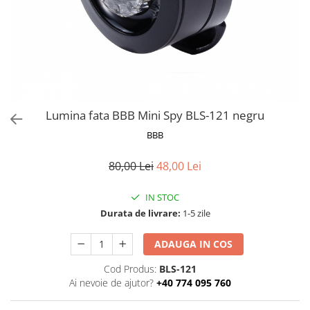
Frane
Tricouri si bluze
Pompe
Portbagaje si cosuri
Furci si accesorii
Veste
Roti ajutatoare
Ghidoane & accesorii
Scaune copii
Lanturi
Scule
Manete Schimbatoare & Frane
Sonerii
Pinioane
Suporturi & Standuri
Lumina fata BBB Mini Spy BLS-121 negru
Pipe
BBB
Roti & accesorii
80,00 Lei
48,00 Lei
Schimbatoare
Sei
IN STOC
Durata de livrare:
1-5 zile
Tije Sa
ADAUGA IN COS
Cod Produs:
BLS-121
Ai nevoie de ajutor?
+40 774 095 760