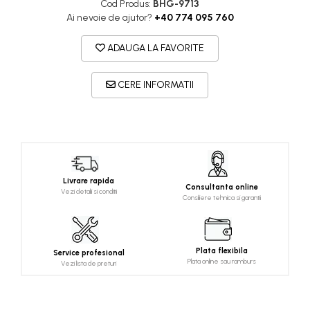
Cod Produs:
BHG-9713
Ai nevoie de ajutor?
+40 774 095 760
ADAUGA LA FAVORITE
CERE INFORMATII
Livrare rapida
Consultanta online
Vezi detalii si conditii
Consiliere tehnica si garantii
Plata flexibila
Service profesional
Plata online sau ramburs
Vezi lista de preturi