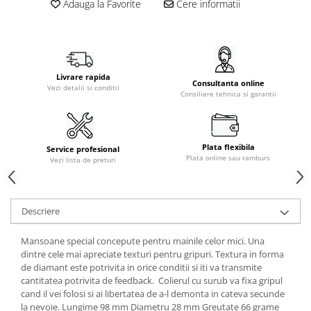
Adauga la Favorite
Cere informatii
Livrare rapida
Consultanta online
Vezi detalii si conditii
Consiliere tehnica si garantii
Plata flexibila
Service profesional
Plata online sau ramburs
Vezi lista de preturi
Descriere
Mansoane special concepute pentru mainile celor mici. Una
dintre cele mai apreciate texturi pentru gripuri. Textura in forma
de diamant este potrivita in orice conditii si iti va transmite
cantitatea potrivita de feedback. Colierul cu surub va fixa gripul
cand il vei folosi si ai libertatea de a-l demonta in cateva secunde
la nevoie. Lungime 98 mm Diametru 28 mm Greutate 66 grame