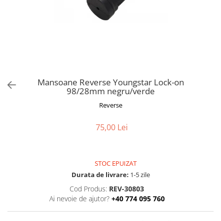
Frane
Tricouri si bluze
Pompe
Portbagaje si cosuri
Furci si accesorii
Veste
Roti ajutatoare
Ghidoane & accesorii
Scaune copii
Lanturi
Scule
Manete Schimbatoare & Frane
Sonerii
Pinioane
Suporturi & Standuri
Mansoane Reverse Youngstar Lock-on
98/28mm negru/verde
Pipe
Reverse
Roti & accesorii
Schimbatoare
75,00 Lei
Sei
Tije Sa
STOC EPUIZAT
Durata de livrare:
1-5 zile
Cod Produs:
REV-30803
Ai nevoie de ajutor?
+40 774 095 760