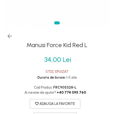
Frane
Tricouri si bluze
Oglinzi
Furci si accesorii
Veste
Pedale
Ghidoane & accesorii
Pompe
Lanturi
Portbagaje si cosuri
Manete Schimbatoare & Frane
Roti ajutatoare
Pinioane
Manusi Force Kid Red L
Scaune copii
Pipe
Scule
Roti & accesorii
34,00 Lei
Sonerii
Schimbatoare
Suporturi & Standuri
Sei
STOC EPUIZAT
Durata de livrare:
1-5 zile
Tije Sa
Cod Produs:
FRC905328-L
Ai nevoie de ajutor?
+40 774 095 760
ADAUGA LA FAVORITE