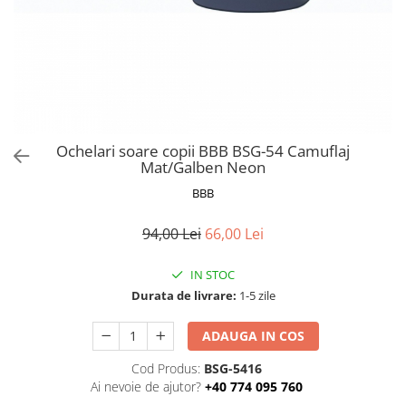
Furci si accesorii
Portbagaje si cosuri
Roti ajutatoare
Ghidoane & accesorii
Scaune copii
Lanturi
Scule
Manete Schimbatoare & Frane
Sonerii
Pinioane
Suporturi & Standuri
Pipe
Ochelari soare copii BBB BSG-54 Camuflaj
Mat/Galben Neon
Roti & accesorii
BBB
Schimbatoare
Sei
94,00 Lei
66,00 Lei
Tije Sa
IN STOC
Durata de livrare:
1-5 zile
ADAUGA IN COS
Cod Produs:
BSG-5416
Ai nevoie de ajutor?
+40 774 095 760