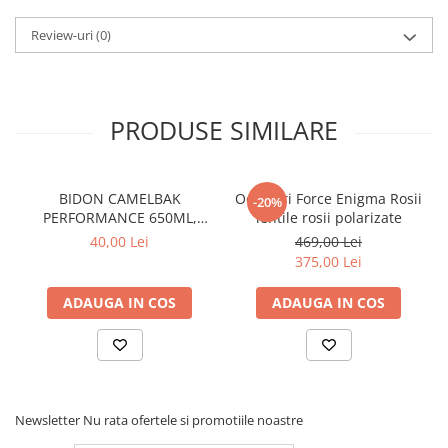
Review-uri
(0)
PRODUSE SIMILARE
BIDON CAMELBAK
Ochelari Force Enigma Rosii
-20%
PERFORMANCE 650ML,
lentile rosii polarizate
HANDS FREE CLEAR (16)
40,00 Lei
469,00 Lei
375,00 Lei
ADAUGA IN COS
ADAUGA IN COS
Newsletter
Nu rata ofertele si promotiile noastre