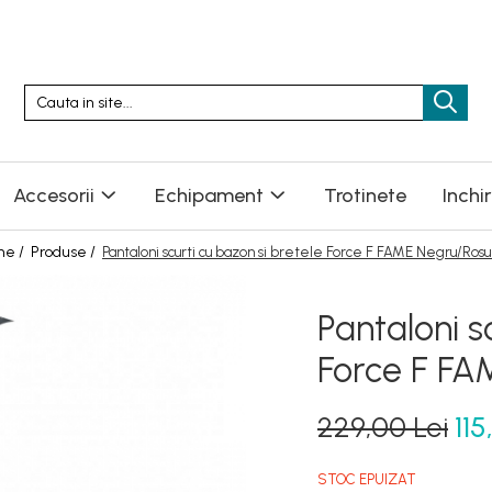
Accesorii
Echipament
Trotinete
Inchi
me /
Produse /
Pantaloni scurti cu bazon si bretele Force F FAME Negru/Ros
Pantaloni s
Force F FA
229,00 Lei
115
STOC EPUIZAT