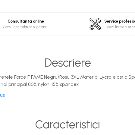
Consultanta online
Service profesi
Consiliere tehnica si garantii
Vezi lista de pret
Descriere
 bretele Force F FAME Negru/Rosu 3XL Material Lycra elastic S
rial principal 80% nylon, 15% spandex
dus
Caracteristici