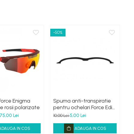
-50%
-6
Force Enigma
Spuma anti-transpiratie
Le
ile rosii polarizate
pentru ochelari Force Edie
oc
negru
t
75,00 Lei
5,00 Lei
10,00 Lei
30
ADAUGA IN COS
ADAUGA IN COS