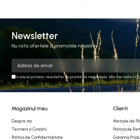
Newsletter
Nu rata ofertele si promotiile noastre
Vreau sa primesc newsletter cu promotiile magazinului. Afla mai multe in
P
Magazinul meu
Clienti
Despre noi
Metode de Pl
Termeni si Conditii
Politica de Ret
Politica de Confidentialitate
Garantia Produ