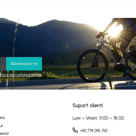
olitica de Confidentialitate
Suport clienti
ata
Luni – Vineri: 11:00 – 18:00
ur
+40 774 095 760
selor