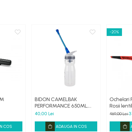
-20%
 M
BIDON CAMELBAK
Ochelari 
PERFORMANCE 650ML,
Rosii lent
HANDS FREE CLEAR (16)
40,00 Lei
3
469,00 Lei
N COS
ADAUGA IN COS