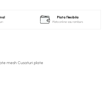
onal
Plata flexibila
uri
Plata online sau ramburs
pate mesh Cusaturi plate