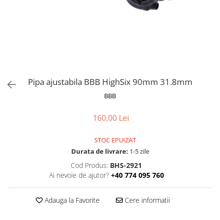
Frane
Tricouri si bluze
Pompe
Portbagaje si cosuri
Furci si accesorii
Veste
Roti ajutatoare
Ghidoane & accesorii
Scaune copii
Lanturi
Scule
Manete Schimbatoare & Frane
Sonerii
Pinioane
Suporturi & Standuri
Pipa ajustabila BBB HighSix 90mm 31.8mm
Pipe
BBB
Roti & accesorii
160,00 Lei
Schimbatoare
Sei
STOC EPUIZAT
Durata de livrare:
1-5 zile
Tije Sa
Cod Produs:
BHS-2921
Ai nevoie de ajutor?
+40 774 095 760
Adauga la Favorite
Cere informatii