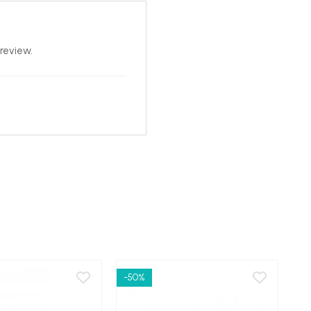
review.
-50%
-6