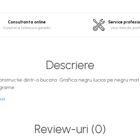
Consultanta online
Service profesi
Consiliere tehnica si garantii
Vezi lista de pret
Descriere
 Constructie dintr-o bucata Grafica negru lucios pe negru ma
2 grame
dus
Review-uri
(0)