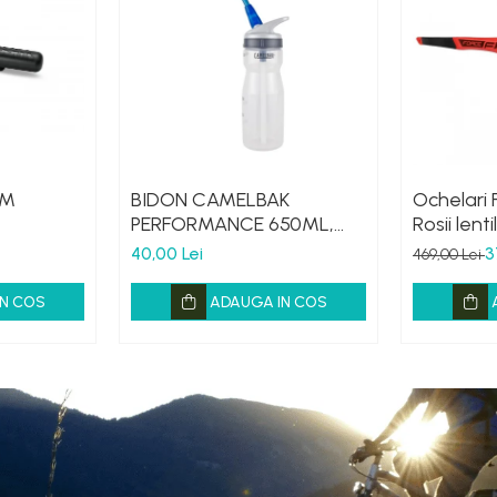
 M
BIDON CAMELBAK
Ochelari 
PERFORMANCE 650ML,
Rosii lent
HANDS FREE CLEAR (16)
40,00 Lei
3
469,00 Lei
N COS
ADAUGA IN COS