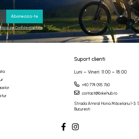
olitica de Confidentialitate
Suport clienti
ata
Luni – Vineri: 11:00 – 18:00
ur
+40 774 095 760
selor
contact@bikehub.ro
etur