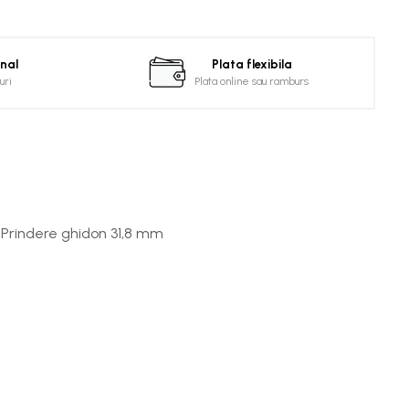
onal
Plata flexibila
uri
Plata online sau ramburs
t Prindere ghidon 31,8 mm