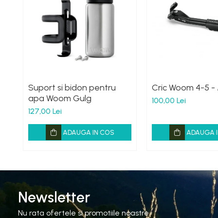
Suport si bidon pentru
Cric Woom 4-5 -
apa Woom Gulg
100,00 Lei
127,00 Lei
ADAUGA IN COS
ADAUGA I
Newsletter
Nu rata ofertele si promotiile noastre