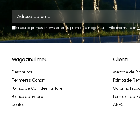
Vreau sa primesc newsletter cu promotiile magazinului. Afla mai multe in
P
Magazinul meu
Clienti
Despre noi
Metode de Pl
Termeni si Conditii
Politica de Ret
Politica de Confidentialitate
Garantia Produ
Politica de livrare
Formular de R
Contact
ANPC