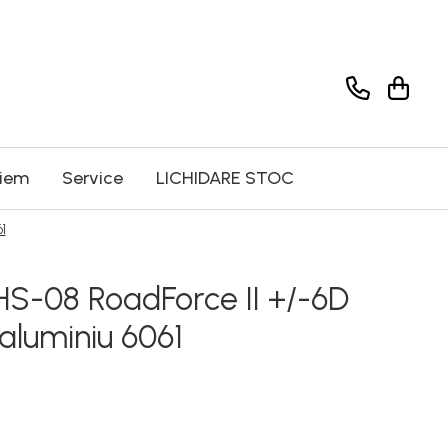
riem
Service
LICHIDARE STOC
1
HS-08 RoadForce II +/-6D
aluminiu 6061