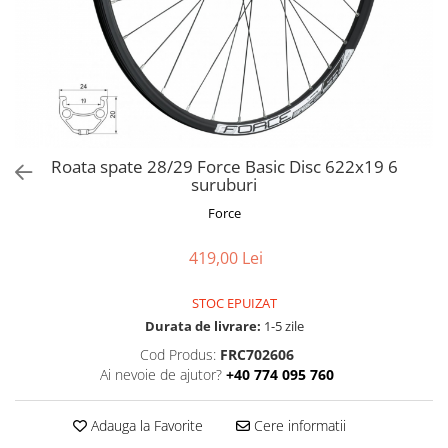
Frane
Tricouri si bluze
Pompe
Portbagaje si cosuri
Furci si accesorii
Veste
Roti ajutatoare
Ghidoane & accesorii
Scaune copii
Lanturi
Scule
Manete Schimbatoare & Frane
Sonerii
Pinioane
Suporturi & Standuri
Roata spate 28/29 Force Basic Disc 622x19 6
suruburi
Pipe
Force
Roti & accesorii
Schimbatoare
419,00 Lei
Sei
STOC EPUIZAT
Tije Sa
Durata de livrare:
1-5 zile
Cod Produs:
FRC702606
Ai nevoie de ajutor?
+40 774 095 760
Adauga la Favorite
Cere informatii