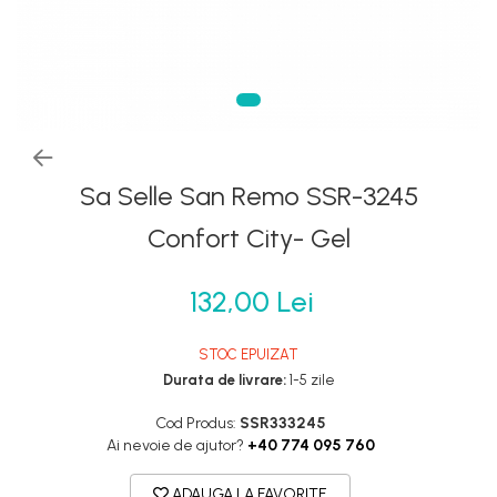
Frane
Tricouri si bluze
Oglinzi
Furci si accesorii
Veste
Pedale
Ghidoane & accesorii
Pompe
Lanturi
Portbagaje si cosuri
Manete Schimbatoare & Frane
Roti ajutatoare
Pinioane
Sa Selle San Remo SSR-3245
Scaune copii
Pipe
Scule
Confort City- Gel
Roti & accesorii
Sonerii
Schimbatoare
132,00 Lei
Suporturi & Standuri
Sei
Tije Sa
STOC EPUIZAT
Durata de livrare:
1-5 zile
Cod Produs:
SSR333245
Ai nevoie de ajutor?
+40 774 095 760
ADAUGA LA FAVORITE