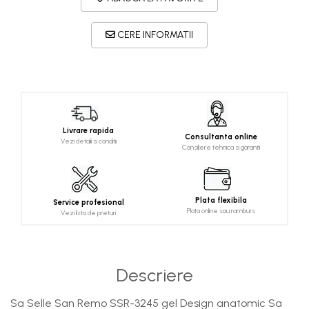
CERE INFORMATII
Livrare rapida
Consultanta online
Vezi detalii si conditii
Consiliere tehnica si garantii
Plata flexibila
Service profesional
Plata online sau ramburs
Vezi lista de preturi
Descriere
Sa Selle San Remo SSR-3245 gel Design anatomic Sa