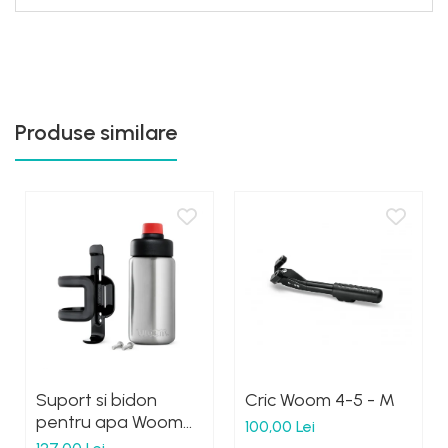
Produse similare
Suport si bidon
Cric Woom 4-5 - M
pentru apa Woom
100,00 Lei
Gulg