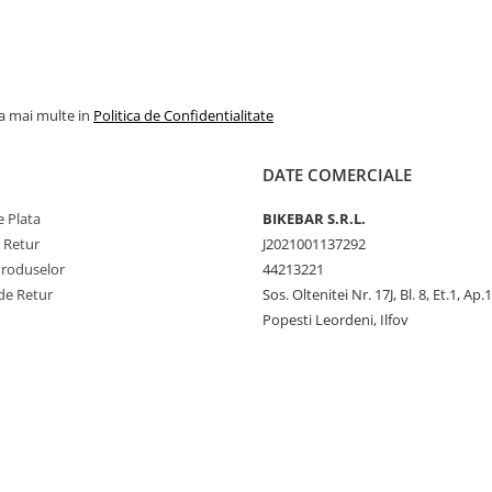
la mai multe in
Politica de Confidentialitate
DATE COMERCIALE
 Plata
BIKEBAR S.R.L.
e Retur
J2021001137292
Produselor
44213221
de Retur
Sos. Oltenitei Nr. 17J, Bl. 8, Et.1, Ap.
Popesti Leordeni, Ilfov