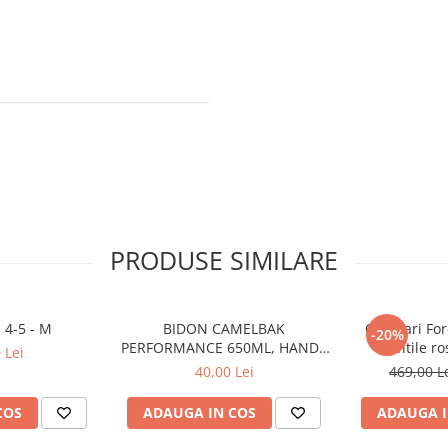
PRODUSE SIMILARE
 4-5 - M
BIDON CAMELBAK
Ochelari For
-20%
PERFORMANCE 650ML, HANDS
lentile ro
 Lei
FREE CLEAR (16)
40,00 Lei
469,00 L
COS
ADAUGA IN COS
ADAUGA I