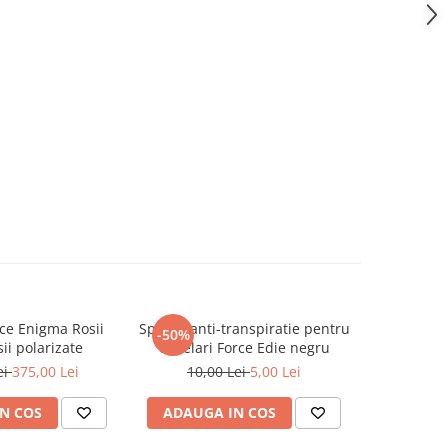
ce Enigma Rosii
Spuma anti-transpiratie pentru
Lentile c
-50%
-67%
sii polarizate
ochelari Force Edie negru
Force 
ei
375,00 Lei
10,00 Lei
5,00 Lei
30,0
N COS
ADAUGA IN COS
ADAUG