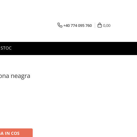
+40 774 095 760
0,00
 STOC
ona neagra
A IN COS