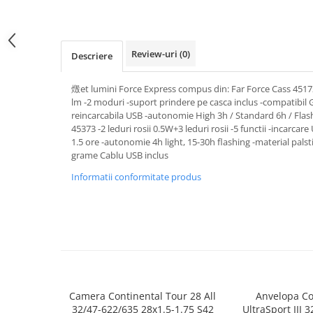
Review-uri
(0)
Descriere
燬et lumini Force Express compus din: Far Force Cass 4517
lm -2 moduri -suport prindere pe casca inclus -compatibil
reincarcabila USB -autonomie High 3h / Standard 6h / Fla
45373 -2 leduri rosii 0.5W+3 leduri rosii -5 functii -incarcar
1.5 ore -autonomie 4h light, 15-30h flashing -material pals
grame Cablu USB inclus
Informatii conformitate produs
Camera Continental Tour 28 All
Anvelopa Co
32/47-622/635 28x1.5-1.75 S42
UltraSport III 3