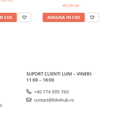
FREE CLEAR (16)
40,00 Lei
469,0
N COS
ADAUGA IN COS
ADAUG
SUPORT CLIENTI
LUNI – VINERI:
11:00 – 18:00
+40 774 095 760
contact@bikehub.ro
10