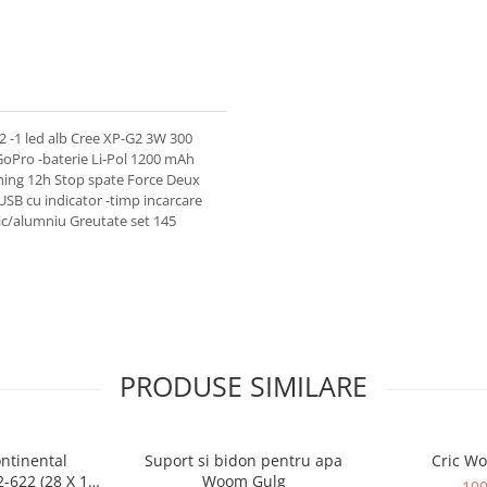
2 -1 led alb Cree XP-G2 3W 300
 GoPro -baterie Li-Pol 1200 mAh
shing 12h Stop spate Force Deux
e USB cu indicator -timp incarcare
tic/alumniu Greutate set 145
PRODUSE SIMILARE
ntinental
Suport si bidon pentru apa
Cric Wo
2-622 (28 X 1
Woom Gulg
100