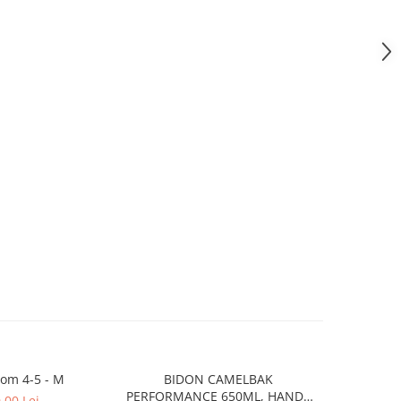
om 4-5 - M
BIDON CAMELBAK
Ochelari 
-20%
PERFORMANCE 650ML, HANDS
lentile
,00 Lei