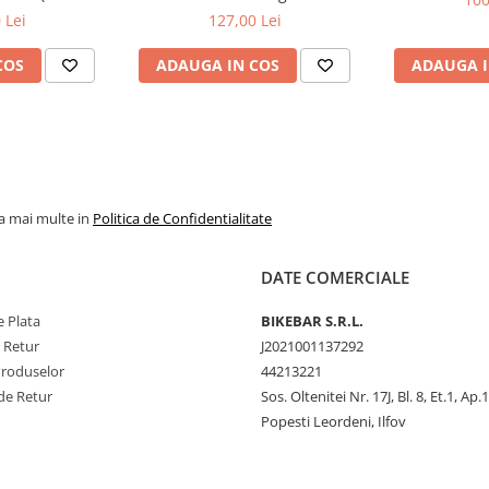
negru/negru
 Lei
127,00 Lei
COS
ADAUGA IN COS
ADAUGA I
la mai multe in
Politica de Confidentialitate
DATE COMERCIALE
 Plata
BIKEBAR S.R.L.
e Retur
J2021001137292
Produselor
44213221
de Retur
Sos. Oltenitei Nr. 17J, Bl. 8, Et.1, Ap.
Popesti Leordeni, Ilfov