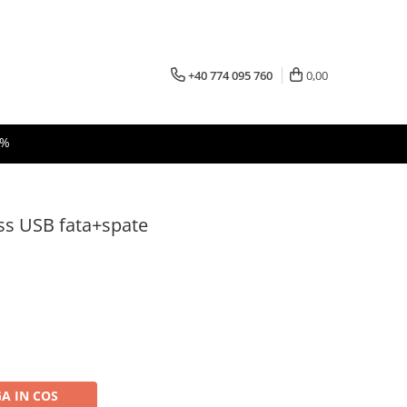
+40 774 095 760
0,00
 %
ess USB fata+spate
A IN COS