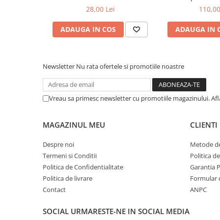
1/4X 1 3/4) 
28,00 Lei
110,00
ADAUGA IN COS
ADAUGA IN 
Newsletter
Nu rata ofertele si promotiile noastre
Vreau sa primesc newsletter cu promotiile magazinului. Af
MAGAZINUL MEU
CLIENTI
Despre noi
Metode de
Termeni si Conditii
Politica d
Politica de Confidentialitate
Garantia 
Politica de livrare
Formular 
Contact
ANPC
SOCIAL
URMARESTE-NE IN SOCIAL MEDIA