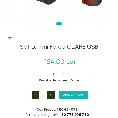
Frane
Tricouri si bluze
Oglinzi
Furci si accesorii
Veste
Pedale
Ghidoane & accesorii
Pompe
Lanturi
Portbagaje si cosuri
Manete Schimbatoare & Frane
Roti ajutatoare
Pinioane
Set Lumini Force GLARE USB
Scaune copii
Pipe
Scule
Roti & accesorii
154,00 Lei
Sonerii
Schimbatoare
Suporturi & Standuri
Sei
IN STOC
Durata de livrare:
1-5 zile
Tije Sa
ADAUGA IN COS
Cod Produs:
FRC454078
Ai nevoie de ajutor?
+40 774 095 760