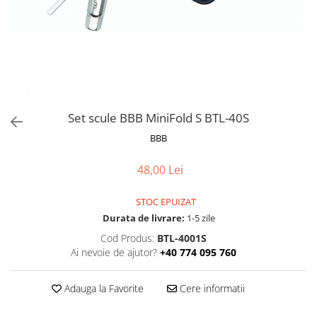
Frane
Tricouri si bluze
Pompe
Portbagaje si cosuri
Furci si accesorii
Veste
Roti ajutatoare
Ghidoane & accesorii
Scaune copii
Lanturi
Scule
Manete Schimbatoare & Frane
Sonerii
Pinioane
Suporturi & Standuri
Set scule BBB MiniFold S BTL-40S
Pipe
BBB
Roti & accesorii
48,00 Lei
Schimbatoare
Sei
STOC EPUIZAT
Durata de livrare:
1-5 zile
Tije Sa
Cod Produs:
BTL-4001S
Ai nevoie de ajutor?
+40 774 095 760
Adauga la Favorite
Cere informatii