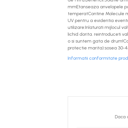
mmEtanseaza anvelopele poroas
temperatContine Molecule mic
UV pentru a evidentia eventu
utilizare:Inlaturati mijlocul 
lichid dorita. reintroduceti v
o si suntem gata de drum!Ca
protectie marita):sosea 30-
Informatii conformitate pro
Daca d