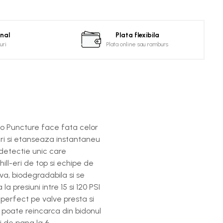
onal
Plata flexibila
uri
Plata online sau ramburs
No Puncture face fata celor
uri si etanseaza instantaneu
detectie unic care
ll-eri de top si echipe de
va, biodegradabila si se
a presiuni intre 15 si 120 PSI
 perfect pe valve presta si
 poate reincarca din bidonul
i de pana la 6