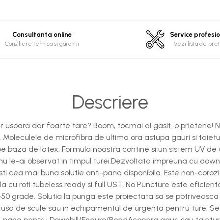
Consultanta online
Service profesi
Consiliere tehnica si garantii
Vezi lista de pret
Descriere
er usoara dar foarte tare? Boom, tocmai ai gasit-o prietene! 
. Moleculele de microfibra de ultima ora astupa gauri si taiet
e baza de latex. Formula noastra contine si un sistem UV de 
u le-ai observat in timpul turei.Dezvoltata impreuna cu downhi
ti cea mai buna solutie anti-pana disponibila. Este non-corozi
 cu roti tubeless ready si full UST, No Puncture este eficienta l
+50 grade. Solutia la punga este proiectata sa se potriveasca
trusa de scule sau in echipamentul de urgenta pentru ture. Se
anti-pana pentru Downhill/Enduro/RoadAcopera gauri sau taietur