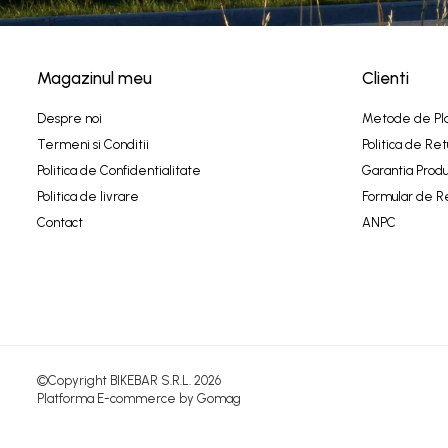
Magazinul meu
Clienti
Despre noi
Metode de Pl
Termeni si Conditii
Politica de Ret
Politica de Confidentialitate
Garantia Produ
Politica de livrare
Formular de R
Contact
ANPC
©Copyright BIKEBAR S.R.L. 2026
Platforma E-commerce by Gomag