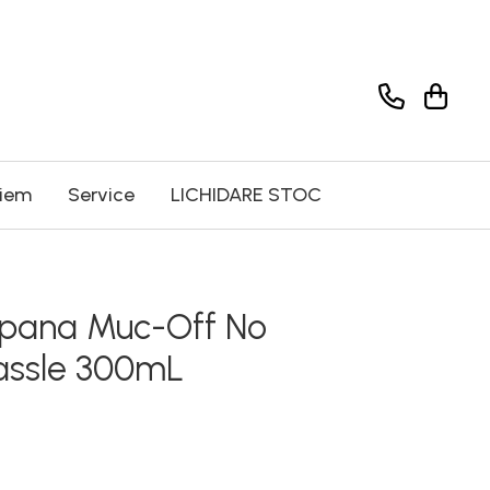
riem
Service
LICHIDARE STOC
tipana Muc-Off No
assle 300mL