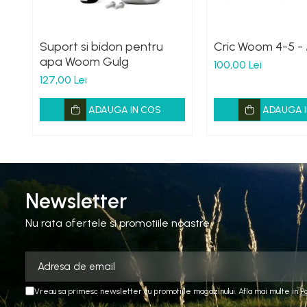
Suport si bidon pentru
Cric Woom 4-5 -
apa Woom Gulg
100,00 Lei
127,00 Lei
ADAUGA IN COS
ADAUGA I
Newsletter
Nu rata ofertele si promotiile noastre
Vreau sa primesc newsletter cu promotiile magazinului. Afla mai multe in
P