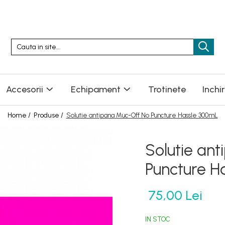
Accesorii
Echipament
Trotinete
Inchi
Home /
Produse /
Solutie antipana Muc-Off No Puncture Hassle 300mL
Solutie an
Puncture H
75,00 Lei
IN STOC