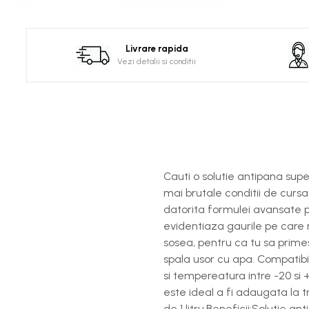
Distribuie
pe
Facebook
Livrare rapida
Vezi detalii si conditii
Cauti o solutie antipana sup
mai brutale conditii de cursa
datorita formulei avansate p
evidentiaza gaurile pe care n
sosea, pentru ca tu sa primes
spala usor cu apa. Compatibila
si tempereatura intre -20 si 
este ideal a fi adaugata la 
de 1 litru.Beneficii:Solutie 