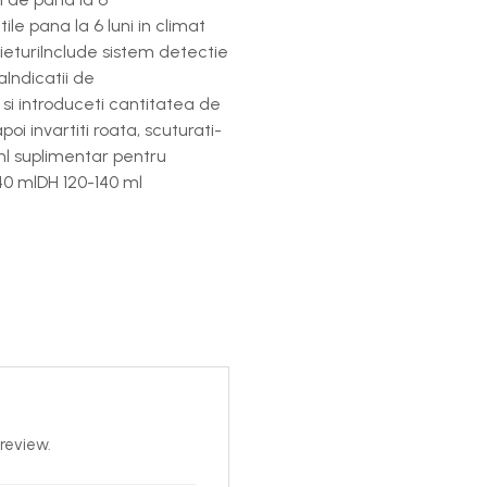
le pana la 6 luni in climat
ieturiInclude sistem detectie
Indicatii de
a si introduceti cantitatea de
oi invartiti roata, scuturati-
l suplimentar pentru
40 mlDH 120-140 ml
review.