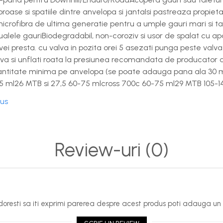
e si spatiile dintre anvelopa si jantaIsi pastreaza propietati
rofibra de ultima generatie pentru a umple gauri mari si ta
alele gauriBiodegradabil, non-coroziv si usor de spalat cu apa
valvei presta. cu valva in pozita orei 5 asezati punga peste valv
alva si unflati roata la presiunea recomandata de producator ap
ntitate minima pe anvelopa (se poate adauga pana ala 30 m
45 ml26 MTB si 27,5 60-75 mlcross 700c 60-75 ml29 MTB 105-1
dus
Review-uri
(0)
oresti sa iti exprimi parerea despre acest produs poti adauga un 