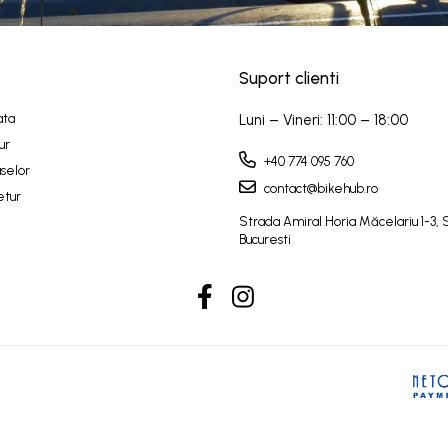
Suport clienti
ata
Luni – Vineri: 11:00 – 18:00
ur
+40 774 095 760
selor
contact@bikehub.ro
etur