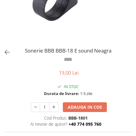
Frane
Tricouri si bluze
Pompe
Portbagaje si cosuri
Furci si accesorii
Veste
Roti ajutatoare
Ghidoane & accesorii
Scaune copii
Lanturi
Scule
Manete Schimbatoare & Frane
Sonerii
Pinioane
Suporturi & Standuri
Sonerie BBB BBB-18 E sound Neagra
Pipe
BBB
Roti & accesorii
19,00 Lei
Schimbatoare
Sei
IN STOC
Durata de livrare:
1-5 zile
Tije Sa
ADAUGA IN COS
Cod Produs:
BBB-1801
Ai nevoie de ajutor?
+40 774 095 760