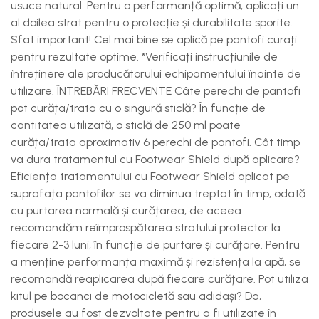
usuce natural. Pentru o performanță optimă, aplicați un
al doilea strat pentru o protecție și durabilitate sporite.
Sfat important! Cel mai bine se aplică pe pantofi curați
pentru rezultate optime. *Verificați instrucțiunile de
întreținere ale producătorului echipamentului înainte de
utilizare. ÎNTREBĂRI FRECVENTE Câte perechi de pantofi
pot curăța/trata cu o singură sticlă? În funcție de
cantitatea utilizată, o sticlă de 250 ml poate
curăța/trata aproximativ 6 perechi de pantofi. Cât timp
va dura tratamentul cu Footwear Shield după aplicare?
Eficiența tratamentului cu Footwear Shield aplicat pe
suprafața pantofilor se va diminua treptat în timp, odată
cu purtarea normală și curățarea, de aceea
recomandăm reîmprospătarea stratului protector la
fiecare 2-3 luni, în funcție de purtare și curățare. Pentru
a menține performanța maximă și rezistența la apă, se
recomandă reaplicarea după fiecare curățare. Pot utiliza
kitul pe bocanci de motocicletă sau adidași? Da,
produsele au fost dezvoltate pentru a fi utilizate în