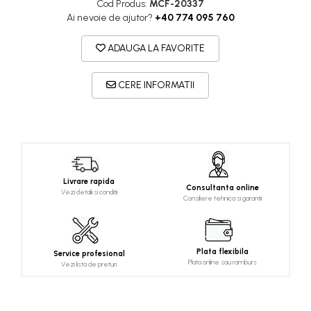
Cod Produs:
MCF-20337
Ai nevoie de ajutor?
+40 774 095 760
ADAUGA LA FAVORITE
CERE INFORMATII
Livrare rapida
Consultanta online
Vezi detalii si conditii
Consiliere tehnica si garantii
Plata flexibila
Service profesional
Plata online sau ramburs
Vezi lista de preturi