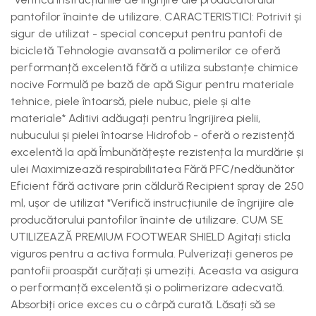
pantofilor înainte de utilizare. CARACTERISTICI: Potrivit și
sigur de utilizat - special conceput pentru pantofi de
bicicletă Tehnologie avansată a polimerilor ce oferă
performanță excelentă fără a utiliza substanțe chimice
nocive Formulă pe bază de apă Sigur pentru materiale
tehnice, piele întoarsă, piele nubuc, piele și alte
materiale* Aditivi adăugați pentru îngrijirea pielii,
nubucului și pielei întoarse Hidrofob - oferă o rezistență
excelentă la apă Îmbunătățește rezistența la murdărie și
ulei Maximizează respirabilitatea Fără PFC/nedăunător
Eficient fără activare prin căldură Recipient spray de 250
ml, ușor de utilizat *Verifică instrucțiunile de îngrijire ale
producătorului pantofilor înainte de utilizare. CUM SE
UTILIZEAZĂ PREMIUM FOOTWEAR SHIELD Agitați sticla
viguros pentru a activa formula. Pulverizați generos pe
pantofii proaspăt curățați și umeziți. Aceasta va asigura
o performanță excelentă și o polimerizare adecvată.
Absorbiți orice exces cu o cârpă curată. Lăsați să se