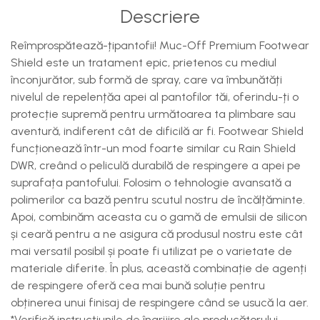
Descriere
Reîmprospătează-țipantofii! Muc-Off Premium Footwear
Shield este un tratament epic, prietenos cu mediul
înconjurător, sub formă de spray, care va îmbunătăți
nivelul de repelențăa apei al pantofilor tăi, oferindu-ți o
protecție supremă pentru următoarea ta plimbare sau
aventură, indiferent cât de dificilă ar fi. Footwear Shield
funcționează într-un mod foarte similar cu Rain Shield
DWR, creând o peliculă durabilă de respingere a apei pe
suprafața pantofului. Folosim o tehnologie avansată a
polimerilor ca bază pentru scutul nostru de încălțăminte.
Apoi, combinăm aceasta cu o gamă de emulsii de silicon
și ceară pentru a ne asigura că produsul nostru este cât
mai versatil posibil și poate fi utilizat pe o varietate de
materiale diferite. În plus, această combinație de agenți
de respingere oferă cea mai bună soluție pentru
obținerea unui finisaj de respingere când se usucă la aer.
*Verifică instrucțiunile de îngrijire ale producătorului