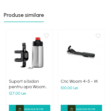
Produse similare
Suport si bidon
Cric Woom 4-5 - M
pentru apa Woom
100,00 Lei
Gulg
127,00 Lei
ADAUGA IN COS
ADAUGA IN COS