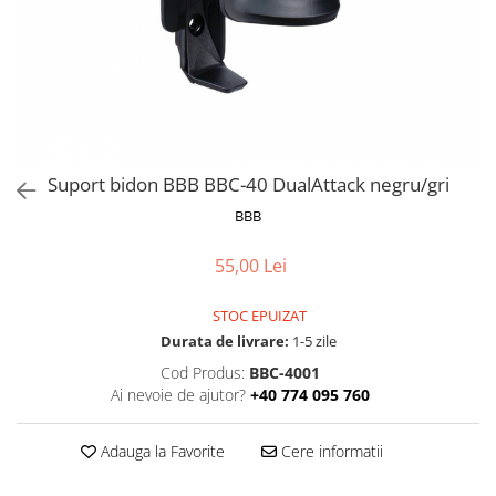
Frane
Tricouri si bluze
Pompe
Portbagaje si cosuri
Furci si accesorii
Veste
Roti ajutatoare
Ghidoane & accesorii
Scaune copii
Lanturi
Scule
Manete Schimbatoare & Frane
Sonerii
Pinioane
Suporturi & Standuri
Suport bidon BBB BBC-40 DualAttack negru/gri
Pipe
BBB
Roti & accesorii
55,00 Lei
Schimbatoare
Sei
STOC EPUIZAT
Durata de livrare:
1-5 zile
Tije Sa
Cod Produs:
BBC-4001
Ai nevoie de ajutor?
+40 774 095 760
Adauga la Favorite
Cere informatii