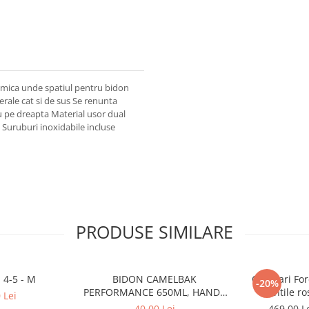
 mica unde spatiul pentru bidon
erale cat si de sus Se renunta
u pe dreapta Material usor dual
 Suruburi inoxidabile incluse
PRODUSE SIMILARE
 4-5 - M
BIDON CAMELBAK
Ochelari For
-20%
PERFORMANCE 650ML, HANDS
lentile ro
 Lei
FREE CLEAR (16)
40,00 Lei
469,00 L