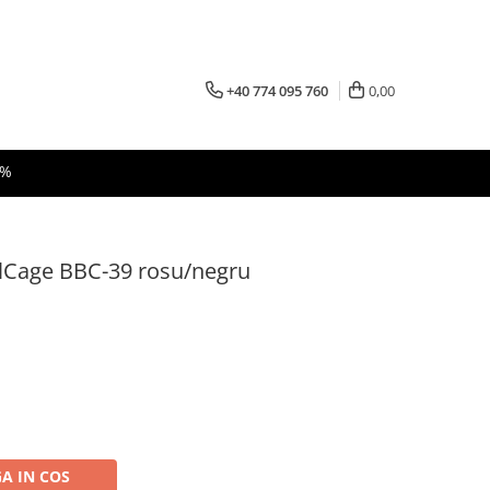
+40 774 095 760
0,00
 %
lCage BBC-39 rosu/negru
A IN COS