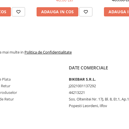
COS
ADAUGA IN COS
ADAUGA I
la mai multe in
Politica de Confidentialitate
DATE COMERCIALE
 Plata
BIKEBAR S.R.L.
e Retur
J2021001137292
Produselor
44213221
de Retur
Sos. Oltenitei Nr. 17J, Bl. 8, Et.1, Ap.
Popesti Leordeni, Ilfov