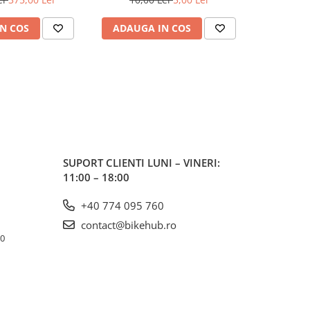
N COS
ADAUGA IN COS
ADAUG
SUPORT CLIENTI
LUNI – VINERI:
11:00 – 18:00
+40 774 095 760
contact@bikehub.ro
10