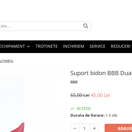
ECHIPAMENT
TROTINETE
INCHIRIEM
SERVICE
REDUCERI
u/negru
Suport bidon BBB Dua
BBB
65,00 Lei
45,00 Lei
IN STOC
Durata de livrare:
1-5 zile
ADAUG