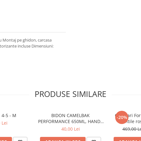
u Montaj pe ghidon, carcasa
torizante incluse Dimensiuni:
PRODUSE SIMILARE
 4-5 - M
BIDON CAMELBAK
Ochelari For
-20%
PERFORMANCE 650ML, HANDS
lentile ro
 Lei
FREE CLEAR (16)
40,00 Lei
469,00 L