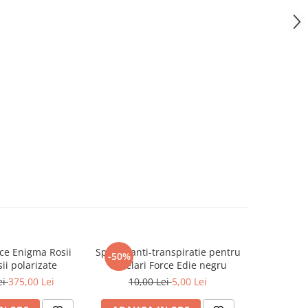
ce Enigma Rosii
Spuma anti-transpiratie pentru
Lentile c
-50%
-67%
sii polarizate
ochelari Force Edie negru
Force 
ei
375,00 Lei
10,00 Lei
5,00 Lei
30,0