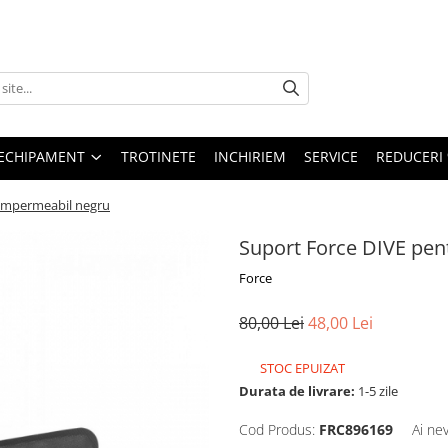
ECHIPAMENT
TROTINETE
INCHIRIEM
SERVICE
REDUCERI
impermeabil negru
Suport Force DIVE pe
Force
80,00 Lei
48,00 Lei
STOC EPUIZAT
Durata de livrare:
1-5 zile
Cod Produs:
FRC896169
Ai ne