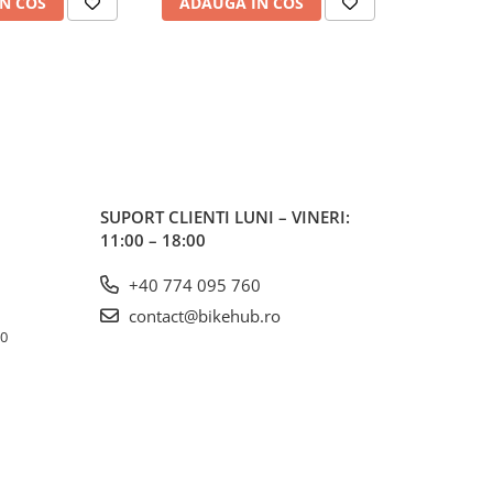
N COS
ADAUGA IN COS
ADAUG
SUPORT CLIENTI
LUNI – VINERI:
11:00 – 18:00
+40 774 095 760
contact@bikehub.ro
10