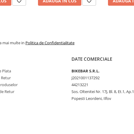
COS
ADAUGA IN COS
ADAUGA I
la mai multe in
Politica de Confidentialitate
DATE COMERCIALE
 Plata
BIKEBAR S.R.L.
e Retur
J2021001137292
Produselor
44213221
de Retur
Sos. Oltenitei Nr. 17J, Bl. 8, Et.1, Ap.
Popesti Leordeni, Ilfov