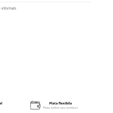
informatii
al
Plata flexibila
i
Plata online sau ramburs