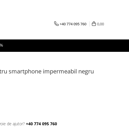
+40 774 095 760
0,00
 %
ntru smartphone impermeabil negru
voie de ajutor?
+40 774 095 760