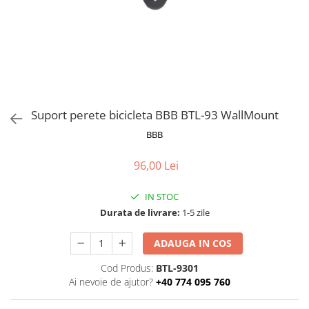
Frane
Tricouri si bluze
Pompe
Portbagaje si cosuri
Furci si accesorii
Veste
Roti ajutatoare
Ghidoane & accesorii
Scaune copii
Lanturi
Scule
Manete Schimbatoare & Frane
Sonerii
Pinioane
Suporturi & Standuri
Suport perete bicicleta BBB BTL-93 WallMount
Pipe
BBB
Roti & accesorii
96,00 Lei
Schimbatoare
Sei
IN STOC
Durata de livrare:
1-5 zile
Tije Sa
ADAUGA IN COS
Cod Produs:
BTL-9301
Ai nevoie de ajutor?
+40 774 095 760