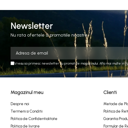
Newsletter
Nu rata ofertele si promotiile noastre
Vreau sa primesc newsletter cu promotiile magazinului. Afla mai multe in
P
Magazinul meu
Clienti
Despre noi
Metode de Pl
Termeni si Conditii
Politica de Ret
Politica de Confidentialitate
Garantia Produ
Politica de livrare
Formular de R