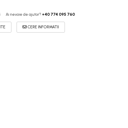
S
Ai nevoie de ajutor?
+40 774 095 760
ITE
CERE INFORMATII