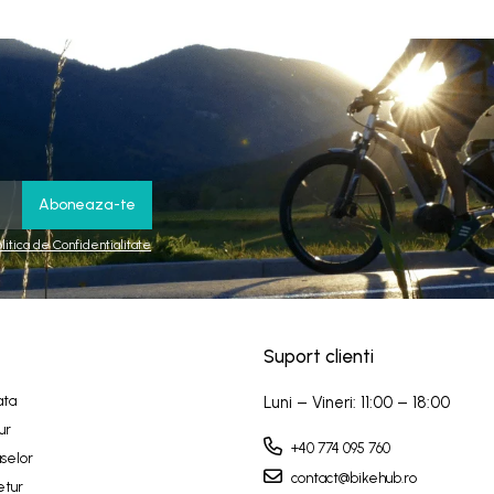
olitica de Confidentialitate
Suport clienti
ata
Luni – Vineri: 11:00 – 18:00
ur
+40 774 095 760
selor
contact@bikehub.ro
etur