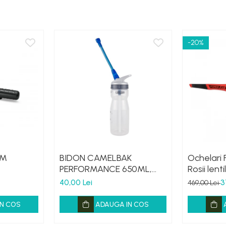
-20%
 M
BIDON CAMELBAK
Ochelari 
PERFORMANCE 650ML,
Rosii lent
HANDS FREE CLEAR (16)
40,00 Lei
3
469,00 Lei
N COS
ADAUGA IN COS