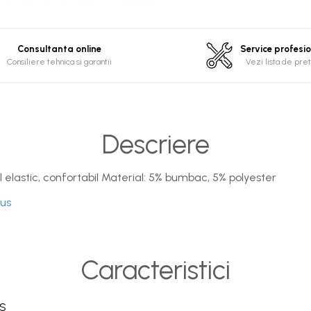
Consultanta online
Service profesi
Consiliere tehnica si garantii
Vezi lista de pret
Descriere
 elastic, confortabil Material: 5% bumbac, 5% polyester
dus
Caracteristici
S