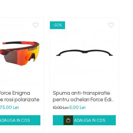
-50%
-6
Force Enigma
Spuma anti-transpiratie
Le
ile rosii polarizate
pentru ochelari Force Edie
oc
negru
t
75,00 Lei
5,00 Lei
10,00 Lei
30
ADAUGA IN COS
ADAUGA IN COS