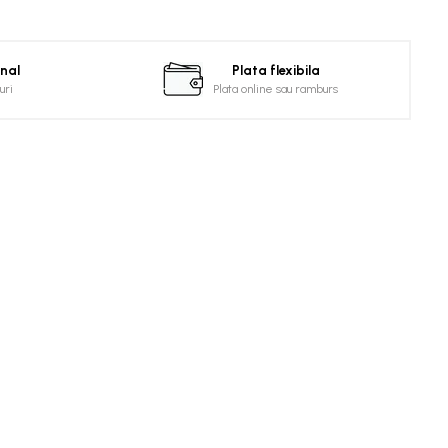
onal
Plata flexibila
uri
Plata online sau ramburs