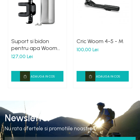
Suport si bidon
Cric Woom 4-5 - M
pentru apa Woom
100,00 Lei
Gulg
127,00 Lei
ADAUGA IN COS
ADAUGA IN COS
Newsletter
Nu rata ofertele si promotiile noastre