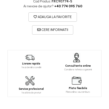
Cod Produs:
FRC90774-S
Ai nevoie de ajutor?
+40 774 095 760
ADAUGA LA FAVORITE
CERE INFORMATII
Livrare rapida
Consultanta online
Vezi detalii si conditii
Consiliere tehnica si garantii
Plata flexibila
Service profesional
Plata online sau ramburs
Vezi lista de preturi