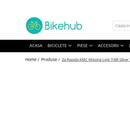
Biciclete
Piese
Accesorii
Echipament
TREKKING
manete schimbatore & frane
Accesorii
Cotiere & Genunchiere
BICICLETE ORAS
CABLURI & CAMASI
Trainere
Incalzitoare
ACASA
BICICLETE
PIESE
ACCESORII
Antifurturi
MOUNTAIN BIKE
Cadre si Urechi cadru
Casti
Aparatori & protectii cadru
Oras si Fitness
Rulmenti
Caciuli, sepci & bandane
Home /
Produse /
Za Rapida KMC Missing Link 7/8R Silver 
Bidoane & Suporturi
BICICLETE COPII
Protectii cadru
Jachete
Ciclocomputere/GPS
Road & Gravel
Angrenaje
Manusi
Cricuri si accesorii
BICICLETE ELECTRICE
Anvelope & accesorii
Ochelari
Genti & Borsete
Intretinere
BMX & Dirt
Butuci
Pantaloni
Lumini
Pliabile
Butuci pedalieri
Pantofi
Mansoane & Ghidoline
Camere
Rucsaci
Oglinzi
Cuvete
Sosete
Pedale