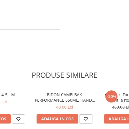
PRODUSE SIMILARE
 4-5 - M
BIDON CAMELBAK
Ochelari For
-20%
PERFORMANCE 650ML, HANDS
lentile ro
 Lei
FREE CLEAR (16)
40,00 Lei
469,00 L
COS
ADAUGA IN COS
ADAUGA I