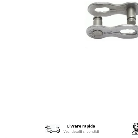
Frane
Tricouri si bluze
Pompe
Portbagaje si cosuri
Furci si accesorii
Veste
Roti ajutatoare
Ghidoane & accesorii
Scaune copii
Lanturi
Scule
Manete Schimbatoare & Frane
Sonerii
Pinioane
Suporturi & Standuri
Pipe
Roti & accesorii
Schimbatoare
Sei
Tije Sa
Distribuie
pe
Facebook
Livrare rapida
Vezi detalii si conditii