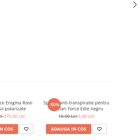
ce Enigma Rosii
Spuma anti-transpiratie pentru
Lentile c
-50%
-67%
sii polarizate
ochelari Force Edie negru
Force 
ei
375,00 Lei
10,00 Lei
5,00 Lei
30,0
N COS
ADAUGA IN COS
ADAUG