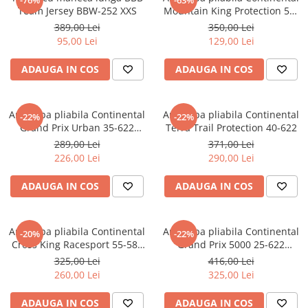
Team Jersey BBW-252 XXS
Mountain King Protection 58-
622 (29x2.3)
389,00 Lei
350,00 Lei
95,00 Lei
129,00 Lei
ADAUGA IN COS
ADAUGA IN COS
Anvelopa pliabila Continental
Anvelopa pliabila Continental
-22%
-22%
Grand Prix Urban 35-622
Terra Trail Protection 40-622
(700x35C) negru
289,00 Lei
371,00 Lei
226,00 Lei
290,00 Lei
ADAUGA IN COS
ADAUGA IN COS
Anvelopa pliabila Continental
Anvelopa pliabila Continental
-20%
-22%
Cross King Racesport 55-584
Grand Prix 5000 25-622
(27.5x2.2)
negru/cream
325,00 Lei
416,00 Lei
260,00 Lei
325,00 Lei
ADAUGA IN COS
ADAUGA IN COS