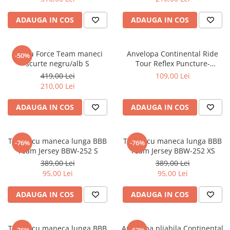
ADAUGA IN COS
ADAUGA IN COS
Tricou Force Team maneci
Anvelopa Continental Ride
-50%
scurte negru/alb S
Tour Reflex Puncture-
ProTection 28-622
419,00 Lei
109,00 Lei
210,00 Lei
ADAUGA IN COS
ADAUGA IN COS
Tricou cu maneca lunga BBB
Tricou cu maneca lunga BBB
-76%
-76%
Team Jersey BBW-252 S
Team Jersey BBW-252 XS
389,00 Lei
389,00 Lei
95,00 Lei
95,00 Lei
ADAUGA IN COS
ADAUGA IN COS
Tricou cu maneca lunga BBB
Anvelopa pliabila Continental
-76%
-63%