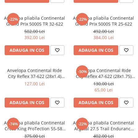
Anvelopa pliabila Continental
Anvelopa pliabila Continental
-22%
-22%
Grand Prix 5000S TR 32-622
Grand Prix 5000S TR 25-622
502,00 Lei
492,00 Lei
392,00 Lei
384,00 Lei
ADAUGA IN COS
ADAUGA IN COS
Anvelopa Continental Ride
Anvelopa Continental Ride
-50%
City Reflex 37-622 (28x1.4)
City Reflex 47-622 (28x1.75)
negru/maro
negru/maro
127,00 Lei
130,00 Lei
65,00 Lei
ADAUGA IN COS
ADAUGA IN COS
Anvelopa pliabila Continental
Anvelopa pliabila Continental
-74%
-22%
Cross King ProTection 55-584
Argotal 27.5 Trail Endurance
(27.5x2.2) negru/bernstein
60-584 (27.5x2.4)
375,00 Lei
402,00 Lei