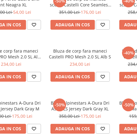
-50%
-40%
ant Neagra XL
scurta Castelli Core Seamless
scurta C
SS Negru S/M
00 Lei
54,00 Lei
351,00 Lei
176,00 Lei
258,
A IN COS
ADAUGA IN COS
ADAU
e corp fara maneci
Bluza de corp fara maneci
Bluza d
-40%
 PRO Mesh 2.0 SL Alb
Castelli PRO Mesh 2.0 SL Alb S
Castel
M
234,00 Lei
234,00 Lei
234,
A IN COS
ADAUGA IN COS
ADAU
pinestars A-Dura Dri
Bluza Alpinestars A-Dura Dri
Bluza Co
-50%
-50%
 Jersey Dark Gray M
Astar LS Jersey Dark Gray XL
va
00 Lei
175,00 Lei
350,00 Lei
175,00 Lei
159
A IN COS
ADAUGA IN COS
ADAU