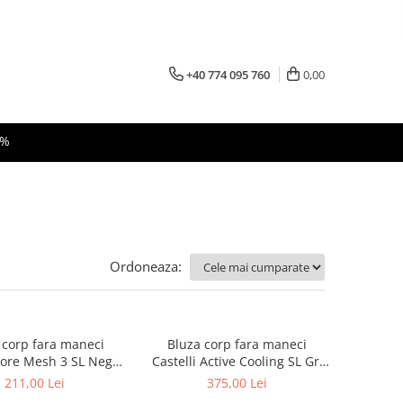
+40 774 095 760
0,00
 %
Ordoneaza:
 corp fara maneci
Bluza corp fara maneci
 Core Mesh 3 SL Negru
Castelli Active Cooling SL Gri
L/XL
M
211,00 Lei
375,00 Lei