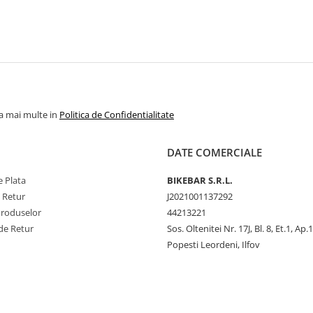
la mai multe in
Politica de Confidentialitate
DATE COMERCIALE
 Plata
BIKEBAR S.R.L.
e Retur
J2021001137292
Produselor
44213221
de Retur
Sos. Oltenitei Nr. 17J, Bl. 8, Et.1, Ap.
Popesti Leordeni, Ilfov