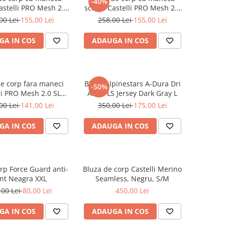
-40%
astelli PRO Mesh 2.0
scurta Castelli PRO Mesh 2.0
SS Negru M
SS Negru S
00 Lei
155,00 Lei
258,00 Lei
155,00 Lei
GA IN COS
ADAUGA IN COS
e corp fara maneci
Bluza Alpinestars A-Dura Dri
-50%
li PRO Mesh 2.0 SL
Astar LS Jersey Dark Gray L
Indigo S
00 Lei
141,00 Lei
350,00 Lei
175,00 Lei
GA IN COS
ADAUGA IN COS
rp Force Guard anti-
Bluza de corp Castelli Merino
nt Neagra XXL
Seamless, Negru, S/M
,00 Lei
80,00 Lei
450,00 Lei
GA IN COS
ADAUGA IN COS