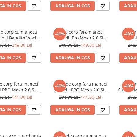
A IN COS
ADAUGA IN COS
ADAU
de corp cu maneca
Bluza corp fara maneci
Bluza
-40%
-40%
telli Bandito Wool LS
Castelli Pro Mesh 2.0 SL
Castel
Negru XL
Visiniu M
00 Lei
248,00 Lei
248,00 Lei
149,00 Lei
248,
A IN COS
ADAUGA IN COS
ADAU
e corp fara maneci
Bluza de corp fara maneci
Bluza
-40%
-40%
li PRO Mesh 2.0 SL
Castelli PRO Mesh 2.0 SL
Castelli 
Indigo L
Indigo XL
00 Lei
141,00 Lei
234,00 Lei
141,00 Lei
293,
A IN COS
ADAUGA IN COS
ADAU
rp Force Guard anti-
Bluza de corp cu maneca
Bluza 