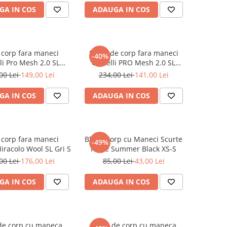
GA IN COS
ADAUGA IN COS
 corp fara maneci
Bluza de corp fara maneci
-40%
li Pro Mesh 2.0 SL
Castelli PRO Mesh 2.0 SL
Visiniu L
Indigo M
00 Lei
149,00 Lei
234,00 Lei
141,00 Lei
GA IN COS
ADAUGA IN COS
 corp fara maneci
Bluza Corp cu Maneci Scurte
-49%
Miracolo Wool SL Gri S
Force Summer Black XS-S
00 Lei
176,00 Lei
85,00 Lei
43,00 Lei
GA IN COS
ADAUGA IN COS
de corp cu maneca
Bluza de corp cu maneca