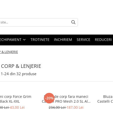
ECHIPAMENT
TROTINETE
INCHIRIEM
SERVICE
REDUCERI
 & LENJERIE
 CORP & LENJERIE
1-
24
din
32
produse
ni corp Force Grim
Bluza de corp fara maneci
Bluza
-20%
Black XL-XXL
Castelli PRO Mesh 2.0 SL Alb
Castelli
XXL
00 Lei
43,00 Lei
234,00 Lei
187,00 Lei