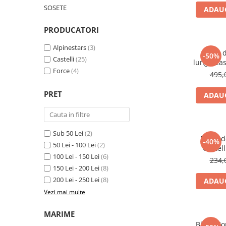
Frane
Tricouri si bluze
Pompe
SOSETE
ADAUG
Portbagaje si cosuri
Furci si accesorii
Veste
Roti ajutatoare
PRODUCATORI
Ghidoane & accesorii
Scaune copii
Lanturi
Alpinestars
(3)
Bluza 
Scule
-50%
Castelli
(25)
lunga Cas
Manete Schimbatoare & Frane
Sonerii
Force
(4)
495,
Pinioane
Suporturi & Standuri
PRET
Pipe
ADAUG
Roti & accesorii
Schimbatoare
Sub 50 Lei
(2)
Bluza d
Sei
-40%
50 Lei - 100 Lei
(2)
Castel
100 Lei - 150 Lei
(6)
Tije Sa
234,
150 Lei - 200 Lei
(8)
200 Lei - 250 Lei
(8)
ADAUG
Vezi mai multe
MARIME
Bluza Co