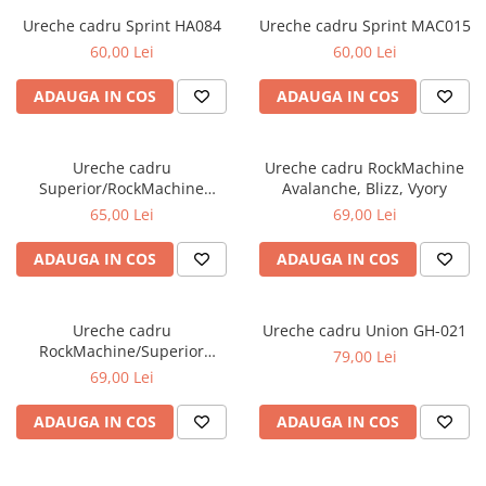
Frane
Tricouri si bluze
Pompe
Ureche cadru Sprint HA084
Ureche cadru Sprint MAC015
Portbagaje si cosuri
Furci si accesorii
Veste
60,00 Lei
60,00 Lei
Roti ajutatoare
Ghidoane & accesorii
Scaune copii
ADAUGA IN COS
ADAUGA IN COS
Lanturi
Scule
Manete Schimbatoare & Frane
Sonerii
Ureche cadru
Ureche cadru RockMachine
Pinioane
Suporturi & Standuri
Superior/RockMachine
Avalanche, Blizz, Vyory
Pipe
Gravelride, X-road
65,00 Lei
69,00 Lei
Roti & accesorii
ADAUGA IN COS
ADAUGA IN COS
Schimbatoare
Sei
Ureche cadru
Ureche cadru Union GH-021
Tije Sa
RockMachine/Superior
79,00 Lei
Torrent, Catherine, Team,
69,00 Lei
Heatwave
ADAUGA IN COS
ADAUGA IN COS