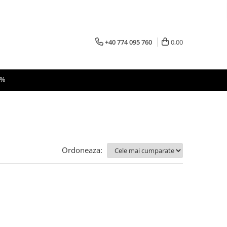
+40 774 095 760
0,00
 %
Ordoneaza: