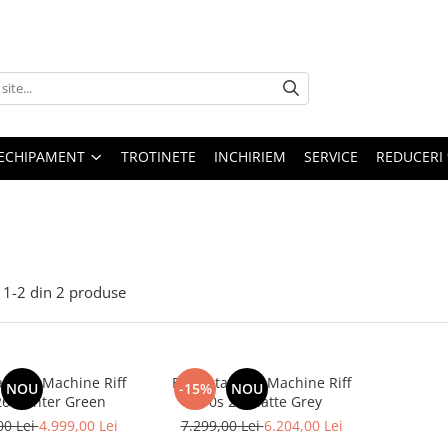
ECHIPAMENT
TROTINETE
INCHIRIEM
SERVICE
REDUCERI
1-
2
din
2
produse
ta Rock Machine Riff
Bicicleta Rock Machine Riff
NOU
-15%
NOU
26 Hunter Green
70s 26 Matte Grey
00 Lei
4.999,00 Lei
7.299,00 Lei
6.204,00 Lei