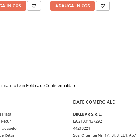
A IN COS
ADAUGA IN COS
la mai multe in
Politica de Confidentialitate
DATE COMERCIALE
 Plata
BIKEBAR S.R.L.
e Retur
J2021001137292
Produselor
44213221
de Retur
Sos. Oltenitei Nr. 17J, Bl. 8, Et.1, Ap.