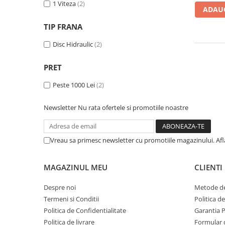
Frane
Tricouri si bluze
Pompe
1 Viteza
(2)
ADAUG
Portbagaje si cosuri
Furci si accesorii
Veste
TIP FRANA
Roti ajutatoare
Ghidoane & accesorii
Scaune copii
Disc Hidraulic
(2)
Lanturi
Scule
Manete Schimbatoare & Frane
Sonerii
PRET
Pinioane
Suporturi & Standuri
Peste 1000 Lei
(2)
Pipe
Newsletter
Nu rata ofertele si promotiile noastre
Roti & accesorii
Schimbatoare
Vreau sa primesc newsletter cu promotiile magazinului. Af
Sei
Tije Sa
MAGAZINUL MEU
CLIENTI
Despre noi
Metode de
Termeni si Conditii
Politica d
Politica de Confidentialitate
Garantia 
Politica de livrare
Formular 