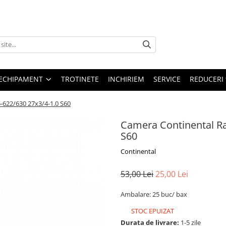
ECHIPAMENT
TROTINETE
INCHIRIEM
SERVICE
REDUCERI
-622/630 27x3/4-1.0 S60
Camera Continental Ra
S60
Continental
53,00 Lei
25,00 Lei
Ambalare: 25 buc/ bax
STOC EPUIZAT
Durata de livrare:
1-5 zile