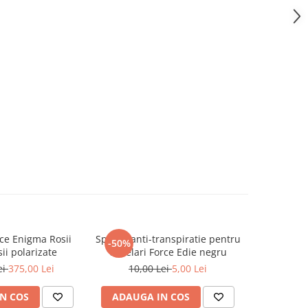
ce Enigma Rosii
Spuma anti-transpiratie pentru
Lentile c
-50%
-67%
sii polarizate
ochelari Force Edie negru
Force 
ei
375,00 Lei
10,00 Lei
5,00 Lei
30,0
N COS
ADAUGA IN COS
ADAUG