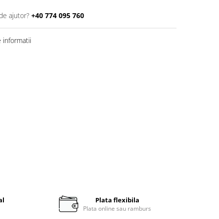
de ajutor?
+40 774 095 760
informatii
al
Plata flexibila
i
Plata online sau ramburs