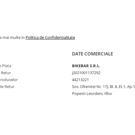
la mai multe in
Politica de Confidentialitate
DATE COMERCIALE
 Plata
BIKEBAR S.R.L.
e Retur
J2021001137292
Produselor
44213221
de Retur
Sos. Oltenitei Nr. 17J, Bl. 8, Et.1, Ap.
Popesti Leordeni, Ilfov