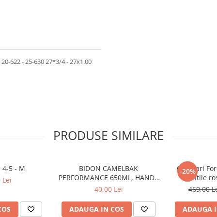
 20-622 - 25-630 27*3/4 - 27x1.00
PRODUSE SIMILARE
 4-5 - M
BIDON CAMELBAK
Ochelari For
-20%
PERFORMANCE 650ML, HANDS
lentile ro
 Lei
FREE CLEAR (16)
40,00 Lei
469,00 L
COS
ADAUGA IN COS
ADAUGA I