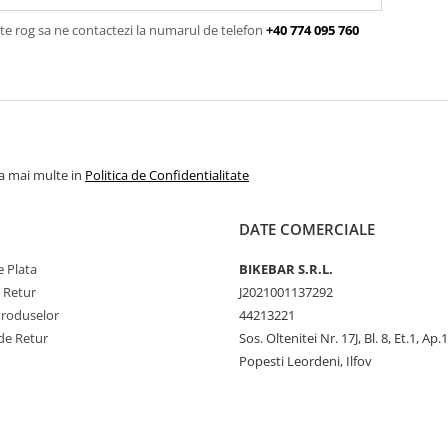
te rog sa ne contactezi la numarul de telefon
+40 774 095 760
la mai multe in
Politica de Confidentialitate
DATE COMERCIALE
 Plata
BIKEBAR S.R.L.
e Retur
J2021001137292
Produselor
44213221
de Retur
Sos. Oltenitei Nr. 17J, Bl. 8, Et.1, Ap.
Popesti Leordeni, Ilfov