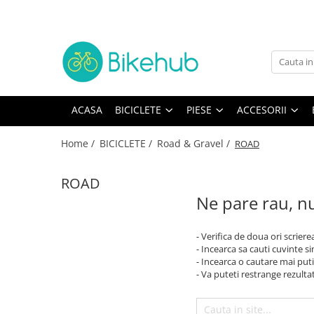
Biciclete
Piese
Accesorii
Echipament
BICICLETE ORAS
manete schimbatore & frane
Accesorii
Cotiere & Genunchiere
MOUNTAIN BIKE
CABLURI & CAMASI
Trainere
Incalzitoare
ACASA
BICICLETE
PIESE
ACCESORII
Antifurturi
Oras si Fitness
Cadre si Urechi cadru
Casti
Aparatori & protectii cadru
BICICLETE COPII
Rulmenti
Caciuli, sepci & bandane
Home /
BICICLETE /
Road & Gravel /
ROAD
Bidoane & Suporturi
Pliabile
Protectii cadru
Jachete
Ciclocomputere/GPS
ROAD
Angrenaje
Manusi
Cricuri si accesorii
Ne pare rau, nu
Anvelope & accesorii
Ochelari
Genti & Borsete
Intretinere
Butuci
Pantaloni
- Verifica de doua ori scriere
Lumini
- Incearca sa cauti cuvinte s
Butuci pedalieri
Pantofi
Mansoane & Ghidoline
- Incearca o cautare mai puti
Camere
Rucsaci
- Va puteti restrange rezultat
Oglinzi
Cuvete
Sosete
Pedale