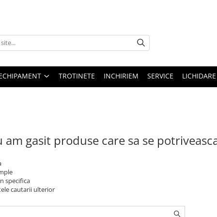
ECHIPAMENT
TROTINETE
INCHIRIEM
SERVICE
LICHIDARE
 am gasit produse care sa se potriveasc
a
imple
n specifica
ele cautarii ulterior