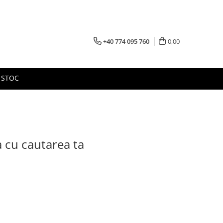
+40 774 095 760
0,00
 STOC
a cu cautarea ta