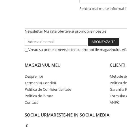
Frane
Tricouri si bluze
Pompe
Portbagaje si cosuri
Pentru mai multe informatii 
Furci si accesorii
Veste
Roti ajutatoare
Ghidoane & accesorii
Scaune copii
Lanturi
Scule
Newsletter
Nu rata ofertele si promotiile noastre
Manete Schimbatoare & Frane
Sonerii
Pinioane
Suporturi & Standuri
Vreau sa primesc newsletter cu promotiile magazinului. Af
Pipe
Roti & accesorii
MAGAZINUL MEU
CLIENTI
Schimbatoare
Despre noi
Metode de
Sei
Termeni si Conditii
Politica d
Tije Sa
Politica de Confidentialitate
Garantia 
Politica de livrare
Formular 
Contact
ANPC
SOCIAL
URMARESTE-NE IN SOCIAL MEDIA