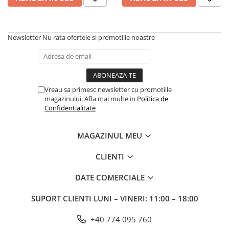
Frane
Tricouri si bluze
Pompe
Portbagaje si cosuri
Furci si accesorii
Veste
Roti ajutatoare
Ghidoane & accesorii
Newsletter
Nu rata ofertele si promotiile noastre
Scaune copii
Lanturi
Scule
Manete Schimbatoare & Frane
Sonerii
Pinioane
Suporturi & Standuri
Vreau sa primesc newsletter cu promotiile
Pipe
magazinului. Afla mai multe in
Politica de
Confidentialitate
Roti & accesorii
Schimbatoare
MAGAZINUL MEU
Sei
CLIENTI
Tije Sa
DATE COMERCIALE
SUPORT CLIENTI
LUNI – VINERI: 11:00 – 18:00
+40 774 095 760