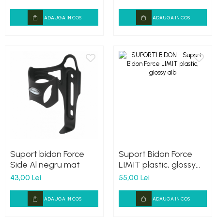
ADAUGA IN COS
ADAUGA IN COS
Suport bidon Force
Suport Bidon Force
Side Al negru mat
LIMIT plastic, glossy
alb
43,00 Lei
55,00 Lei
ADAUGA IN COS
ADAUGA IN COS