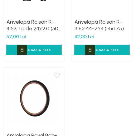
Frane
Tricouri si bluze
Oglinzi
Furci si accesorii
Veste
Pedale
Ghidoane & accesorii
Anvelopa Ralson R-
Anvelopa Ralson R-
Pompe
4153 Teide 24x2.0 (50-
3162 44-254 (14x1.75)
Lanturi
Portbagaje si cosuri
507)
57,00 Lei
42,00 Lei
Manete Schimbatoare & Frane
Roti ajutatoare
Pinioane
ADAUGA IN COS
ADAUGA IN COS
Scaune copii
Pipe
Scule
Roti & accesorii
Sonerii
Schimbatoare
Suporturi & Standuri
Sei
Tije Sa
Anvelopa Royal Baby