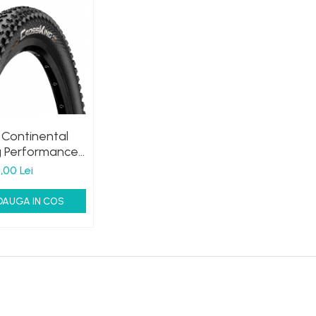
Continental
g Performance
 (29x2.3)
,00 Lei
DAUGA IN COS