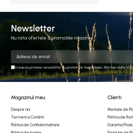
Newsletter
Nu rata ofertele si promotiile noastre
Vreau sa primesc newsletter cu promotiile magazinului. Afla mai multe in
P
Magazinul meu
Clienti
Despre noi
Metode de Pl
Termeni si Conditii
Politica de Ret
Politica de Confidentialitate
Garantia Produ
Politica de livrare
Formular de R