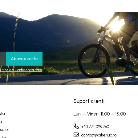
olitica de Confidentialitate
Suport clienti
ata
Luni – Vineri: 11:00 – 18:00
ur
+40 774 095 760
selor
contact@bikehub.ro
etur