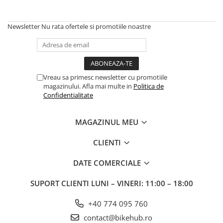
Frane
Tricouri si bluze
Pompe
Portbagaje si cosuri
Furci si accesorii
Veste
Newsletter
Nu rata ofertele si promotiile noastre
Roti ajutatoare
Ghidoane & accesorii
Scaune copii
Lanturi
Scule
Manete Schimbatoare & Frane
Sonerii
Vreau sa primesc newsletter cu promotiile
Pinioane
Suporturi & Standuri
magazinului. Afla mai multe in
Politica de
Pipe
Confidentialitate
Roti & accesorii
MAGAZINUL MEU
Schimbatoare
Sei
CLIENTI
Tije Sa
DATE COMERCIALE
SUPORT CLIENTI
LUNI – VINERI: 11:00 – 18:00
+40 774 095 760
contact@bikehub.ro