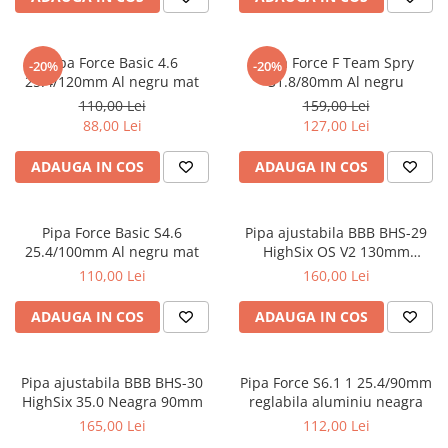
Frane
Tricouri si bluze
Pompe
Portbagaje si cosuri
Furci si accesorii
Veste
Roti ajutatoare
Pipa Force Basic 4.6
Pipa Force F Team Spry
Ghidoane & accesorii
-20%
-20%
Scaune copii
25.4/120mm Al negru mat
31.8/80mm Al negru
Lanturi
110,00 Lei
159,00 Lei
Scule
Manete Schimbatoare & Frane
88,00 Lei
127,00 Lei
Sonerii
Pinioane
Suporturi & Standuri
ADAUGA IN COS
ADAUGA IN COS
Pipe
Roti & accesorii
Pipa Force Basic S4.6
Pipa ajustabila BBB BHS-29
Schimbatoare
25.4/100mm Al negru mat
HighSix OS V2 130mm
31.8mm
110,00 Lei
160,00 Lei
Sei
Tije Sa
ADAUGA IN COS
ADAUGA IN COS
Pipa ajustabila BBB BHS-30
Pipa Force S6.1 1 25.4/90mm
HighSix 35.0 Neagra 90mm
reglabila aluminiu neagra
165,00 Lei
112,00 Lei